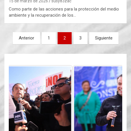
15 de marzo de 2026
susy83zac
Como parte de las acciones para la protección del medio
ambiente y la recuperación de los…
Paginación
Anterior
1
2
3
Siguiente
de
entradas