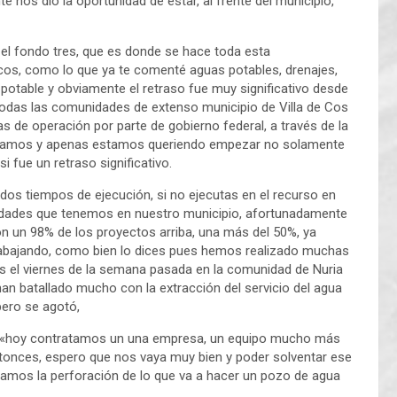
te nos dio la oportunidad de estar, al frente del municipio,
n el fondo tres, que es donde se hace toda esta
icos, como lo que ya te comenté aguas potables, drenajes,
potable y obviamente el retraso fue muy significativo desde
todas las comunidades de extenso municipio de Villa de Cos
as de operación por parte de gobierno federal, a través de la
e estamos y apenas estamos queriendo empezar no solamente
i fue un retraso significativo.
os tiempos de ejecución, si no ejecutas en el recurso en
esidades que tenemos en nuestro municipio, afortunadamente
n un 98% de los proyectos arriba, una más del 50%, ya
rabajando, como bien lo dices pues hemos realizado muchas
 el viernes de la semana pasada en la comunidad de Nuria
n batallado mucho con la extracción del servicio del agua
pero se agotó,
ue «hoy contratamos un una empresa, un equipo mucho más
tonces, espero que nos vaya muy bien y poder solventar ese
camos la perforación de lo que va a hacer un pozo de agua