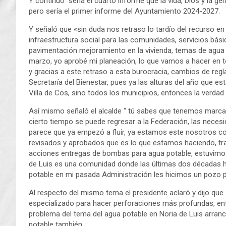
Y continuó “sería el cuarto informe que la vida, Dios y la gen
pero sería el primer informe del Ayuntamiento 2024-2027.
Y señaló que «sin duda nos retraso lo tardío del recurso e
infraestructura social para las comunidades, servicios bás
pavimentación mejoramiento en la vivienda, temas de agua 
marzo, yo aprobé mi planeación, lo que vamos a hacer en 
y gracias a este retraso a esta burocracia, cambios de regl
Secretaría del Bienestar, pues ya las alturas del año qu
Villa de Cos, sino todos los municipios, entonces la verdad s
Así mismo señaló el alcalde “ tú sabes que tenemos marcad
cierto tiempo se puede regresar a la Federación, las nec
parece que ya empezó a fluir, ya estamos este nosotros co
revisados y aprobados que es lo que estamos haciendo, t
acciones entregas de bombas para agua potable, estuvimos
de Luis es una comunidad donde las últimas dos décadas ha
potable en mi pasada Administración les hicimos un pozo 
Al respecto del mismo tema el presidente aclaró y dijo q
especializado para hacer perforaciones más profundas, en
problema del tema del agua potable en Noria de Luis arran
potable también.