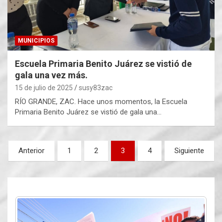
MUNICIPIOS
Escuela Primaria Benito Juárez se vistió de
gala una vez más.
15 de julio de 2025
susy83zac
RÍO GRANDE, ZAC. Hace unos momentos, la Escuela
Primaria Benito Juárez se vistió de gala una…
Paginación
Anterior
1
2
3
4
Siguiente
de
entradas